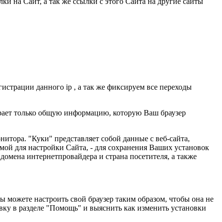
ки на Сайт, а так же ссылки с этого Сайта на другие сайты
гистрации данного ip , а так же фиксируем все переходы
ирает только общую информацию, которую Ваш браузер
итора. "Куки" представляет собой данные с веб-сайта,
мой для настройки Сайта, - для сохранения Ваших установок
 домена интернетпровайдера и страна посетителя, а также
ы можете настроить свой браузер таким образом, чтобы она не
авку в разделе "Помощь" и выяснить как изменить установки