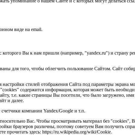
жать упоминание о нашем Сайте и с которых могут делаться ссыл
онном виде на email.
с которого Вы к нам пришли (например, "yandex.ru") и страну ре
ованы для того, чтобы облегчить пользование Сайтом. Сайт соб
я настройки стилей отображения Сайта под параметры экрана мон
"cookies" содержится информация, которая может быть необходи
йту, т.е. какие страницы Вы посетили, что было загружено, имя
йт и далее.
счетчики компании Yandex/Google и т.п.
носительно Вас. Чтобы просматривать материал без "cookies", В
тройки браузеров различны, поэтому советуем Вам получить спр
 прочитать здесь: https://ru.wikipedia.org/wiki/Cookie.