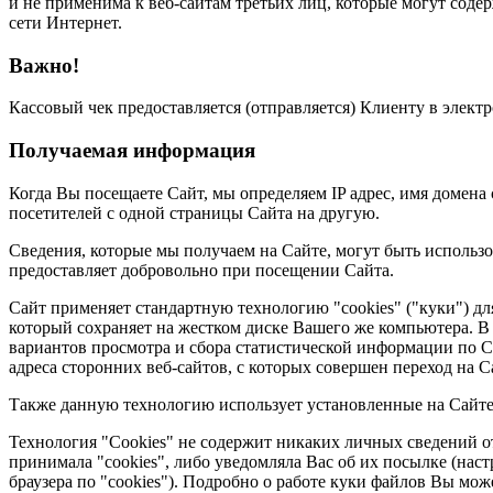
и не применима к веб-сайтам третьих лиц, которые могут содер
сети Интернет.
Важно!
Кассовый чек предоставляется (отправляется) Клиенту в электр
Получаемая информация
Когда Вы посещаете Сайт, мы определяем IP адрес, имя домена 
посетителей с одной страницы Сайта на другую.
Сведения, которые мы получаем на Сайте, могут быть использ
предоставляет добровольно при посещении Сайта.
Сайт применяет стандартную технологию "cookies" ("куки") дл
который сохраняет на жестком диске Вашего же компьютера. В 
вариантов просмотра и сбора статистической информации по Са
адреса сторонних веб-сайтов, с которых совершен переход на Са
Также данную технологию использует установленные на Сайте 
Технология "Cookies" не содержит никаких личных сведений от
принимала "cookies", либо уведомляла Вас об их посылке (нас
браузера по "cookies"). Подробно о работе куки файлов Вы можете