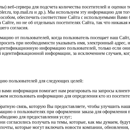
ы) веб-сервера для подсчета количества посетителей и оценки 
ler.ru, top.mail.ru и др.). Мы используем эту информацию для то
особом, обеспечить соответствие Сайта с используемыми Вами 
Сайте, но не об отдельных посетителях Сайта, так что никакая
шего согласия.
ю от пользователей, когда пользователь посещает наш Сайт, р
опросить при необходимости указывать имя, электронный адрес, 
дентификационную информацию пользователей, только если он
ой идентификационной информации, за исключением случаев, ко
цию пользователей для следующих целей:
 вами информация помогает нам реагировать на запросы клиент
ем использовать информацию для определения кто из посетител
ратную связь, которую Вы предоставляете, чтобы улучшить наш
ацию о пользователях при оформлении заказа для оформления п
обходимо для предоставления услуг;
 согласились получать на темы, которые, как мы думаем, будут
очты, которые могут включать новости компании, обновления, и