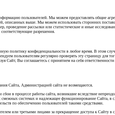
информацию пользователей. Мы можем предоставлять общие агре
й, описанных выше. Мы можем использовать сторонних поставщ
ер, проведение рассылки или статистические и иные исследова
м соответствующие разрешения.
анную политику конфиденциальности в любое время. В этом слу
ндуем пользователям регулярно проверять эту страницу для тог
я Сайт, Вы соглашаетесь с принятием на себя ответственности 
ания Сайта, Администрацией сайта не возмещаются.
и сбои в процессе работы сайта, возникшие вследствие непреодо
смежных системах и надлежащее функционирование Сайта, в сл
ательств по обеспечению пользователей такими средствами.
ателем или третьими лицами за прекращение доступа к Сайту в