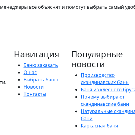
 менеджеры всё объяснят и помогут выбрать самый удоб
Режим работы:
ПН - ПТ: 9:00-18:00
Навигация
Популярные
новости
Баню заказать
О нас
Производство
Выбрать баню
ти.
скандинавских бань
Новости
Баня из клеёного брус
Контакты
Почему выбирают
скандинавские бани
Натуральные скандин
бани
Каркасная баня